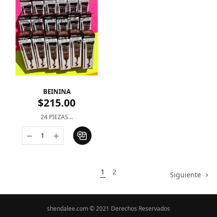
BEININA
$
215.00
24 PIEZAS…
1
2
Siguiente
shendalee.com © 2021 Derechos Reservados